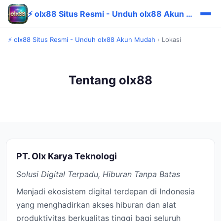
⚡ olx88 Situs Resmi - Unduh olx88 Akun Mudah
⚡ olx88 Situs Resmi - Unduh olx88 Akun Mudah
›
Lokasi
Tentang olx88
PT. Olx Karya Teknologi
Solusi Digital Terpadu, Hiburan Tanpa Batas
Menjadi ekosistem digital terdepan di Indonesia
yang menghadirkan akses hiburan dan alat
produktivitas berkualitas tinggi bagi seluruh